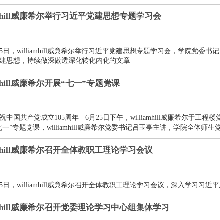
iamhill威廉希尔举行习近平党建思想专题学习会
日，williamhill威廉希尔举行习近平党建思想专题学习会，学院党
建思想，持续做深做透深化转化内化的文章
iamhill威廉希尔开展“七一”专题党课
国共产党成立105周年，6月25日下午，williamhill威廉希尔于工
七一”专题党课，williamhill威廉希尔党委书记吕玉亭主讲，学院全体师生
iamhill威廉希尔召开全体教职工理论学习会议
日，williamhill威廉希尔召开全体教职工理论学习会议，深入学习习近
iamhill威廉希尔召开党委理论学习中心组集体学习