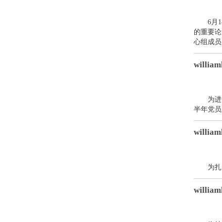
6月18
的重要论
心组成员
will
为进一步
半年党员
will
为扎实做
will