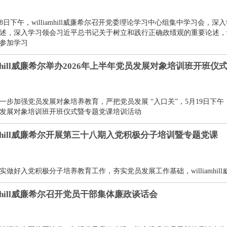
日下午，williamhill威廉希尔召开党委理论学习中心组集中学习会
述，深入学习领会习近平总书记关于树立和践行正确政绩观的重要论述，
参加学习
iamhill威廉希尔举办2026年上半年党员发展对象培训班开班
加强党员发展对象培养教育，严把党员发展 “入口关”，5月19日下午，willi
发展对象培训班开班仪式暨专题党课培训活动
iamhill威廉希尔开展第三十八期入党积极分子培训暨专题党课
好入党积极分子培养教育工作，夯实党员发展工作基础，williamhi
iamhill威廉希尔召开党员干部集体廉政谈话会