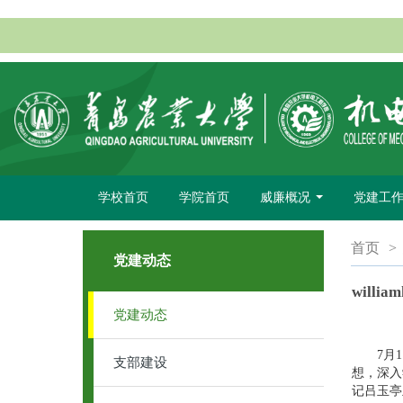
学校首页
学院首页
威廉概况
党建工
...
首页
>
党建动态
will
党建动态
7月1日
支部建设
想，深入
记吕玉亭