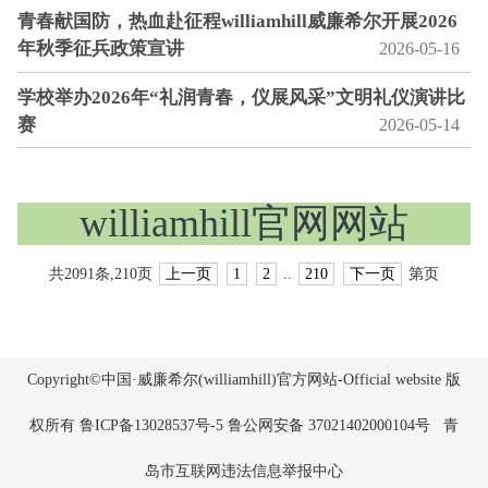
青春献国防，热血赴征程williamhill威廉希尔开展2026
年秋季征兵政策宣讲
2026-05-16
学校举办2026年“礼润青春，仪展风采”文明礼仪演讲比
赛
2026-05-14
williamhill官网网站
共2091条,210页
上一页
1
2
..
210
下一页
第页
Copyright©中国·威廉希尔(williamhill)官方网站-Official website 版
权所有
鲁ICP备13028537号-5
鲁公网安备 37021402000104号
青
岛市互联网违法信息举报中心