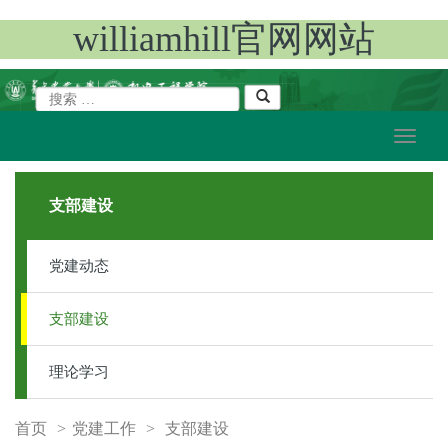
williamhill官网网站
支部建设
党建动态
支部建设
理论学习
首页
>
党建工作
>
支部建设