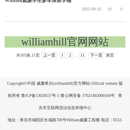
William威廉学生参军保留学籍
2025-09-19
williamhill官网网站
共105条,11页
上一页
1
2
..
11
下一页
第页
Copyright©中国·威廉希尔(williamhill)官方网站-Official website 版
权所有
鲁ICP备13028537号-5
鲁公网安备 37021402000104号
青
岛市互联网违法信息举报中心
地址：青岛市城阳区长城路700号William威廉工程楼 电话：0532-