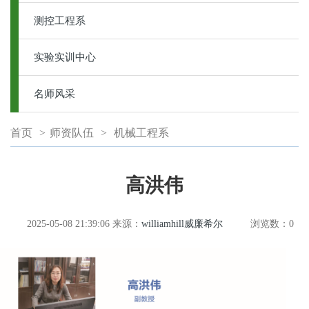
测控工程系
实验实训中心
名师风采
首页
>
师资队伍
>
机械工程系
高洪伟
2025-05-08 21:39:06
来源：
williamhill威廉希尔
浏览数：
0