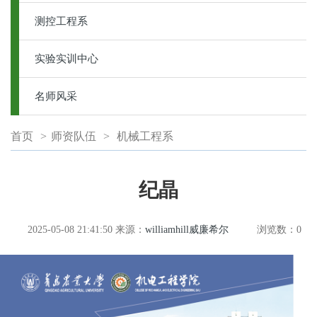
测控工程系
实验实训中心
名师风采
首页
>
师资队伍
>
机械工程系
纪晶
2025-05-08 21:41:50
来源：
williamhill威廉希尔
浏览数：
0