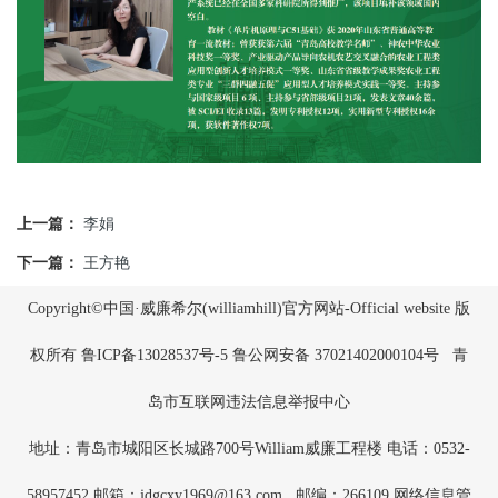
上一篇：
李娟
下一篇：
王方艳
Copyright©中国·威廉希尔(williamhill)官方网站-Official website 版
权所有
鲁ICP备13028537号-5
鲁公网安备 37021402000104号
青
岛市互联网违法信息举报中心
地址：青岛市城阳区长城路700号William威廉工程楼 电话：0532-
58957452 邮箱：jdgcxy1969@163.com
邮编：266109 网络信息管